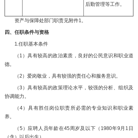
后勤管理等工作。
资产
与保障处
部门职责见附件
1。
四
、任职条件与资格
1.任职基本条件
（
1）具有较高
的政治素质，良好的公民意识和职业道
德。
（
2）爱岗敬业，具有较强的责任心和服务意识。
（
3）具有较高的政策理论水平，较强的分析、组织及
协调能力。
（
4）具有胜任岗位职责所必需的专业知识和职业素
养。
（
5）应聘人员年龄在
45
周岁及以下（
19
80
年
9
月
1日
（含）以后出生）。