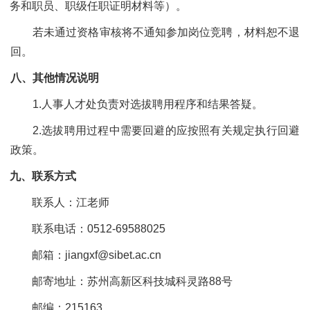
务和职员、职级任职证明材料等）。
若未通过资格审核将不通知参加岗位竞聘，材料恕不退
回。
八、其他情况说明
1.人事人才处负责对选拔聘用程序和结果答疑。
2
.选拔聘用过程中需要回避的应按照有关规定执行回避
政策。
九
、
联系方式
联系人：江老师
联系电话：
0512-69588025
邮箱：
jiangxf
@sibet.ac.cn
邮寄
地址：
苏州高新区科技城科灵路
88号
邮编
：
215163