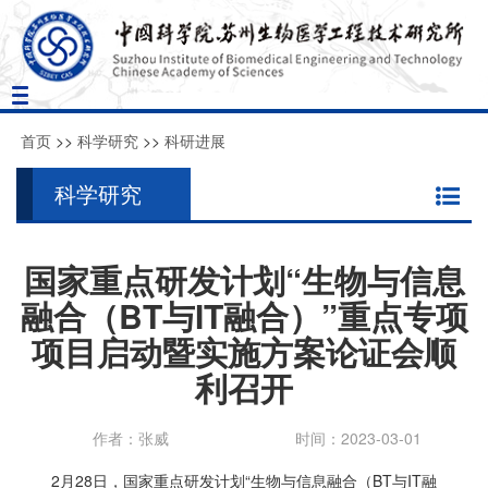
Toggle
navigation
首页
>>
科学研究
>>
科研进展
科学研究
国家重点研发计划“生物与信息
融合（BT与IT融合）”重点专项
项目启动暨实施方案论证会顺
利召开
作者：张威
时间：2023-03-01
2
月
28
日，国家重点研发计划“生物与信息融合（
BT
与
IT
融