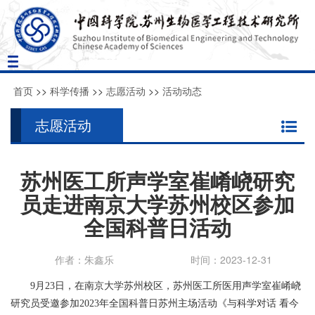
Toggle
navigation
首页
>>
科学传播
>>
志愿活动
>>
活动动态
志愿活动
苏州医工所声学室崔崤峣研究
员走进南京大学苏州校区参加
全国科普日活动
作者：朱鑫乐
时间：2023-12-31
9
月
23
日，在南京大学苏州校区，苏州医工所医用声学室崔崤峣
研究员受邀参加
2023
年全国科普日苏州主场活动《与科学对话
看今