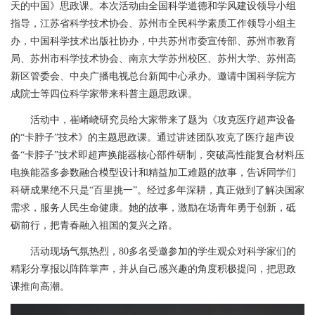
天的中国》思政课。本次活动由全国科学道德和学风建设领导小组
指导，江苏省科学技术协会、苏州市全民科学素质工作领导小组主
办，中国科学技术出版社协办，中共苏州市委宣传部、苏州市教育
局、苏州市科学技术协会、南京大学苏州校区、苏州大学、苏州高
新区管委会、中央广播电视总台新闻中心承办。邀请中国科学院方
成院士等四位科学家带来科普主题思政课。
活动中，崔崤峣研究员给大家带来了题为《攻克医疗超声设备
的“卡脖子”技术》的主题思政课。通过讲述团队攻克了医疗超声设
备“卡脖子”技术即超声换能器核心部件研制，突破高性能复合材料压
电换能器多参数融合模型设计和精益加工难题的故事，告诉同学们
科研成果绝不只是“百里挑一”。经过多年深耕，真正做到了解决国家
需求，服务人民生命健康。她的故事，激励在场青年勇于创新，砥
砺前行，把青春融入祖国的复兴之路。
活动现场气氛热烈，
80
多名受邀参加的学生观众对科学家们的
精彩分享报以阵阵掌声，并从自己感兴趣的角度积极提问，把思政
课推向高潮。