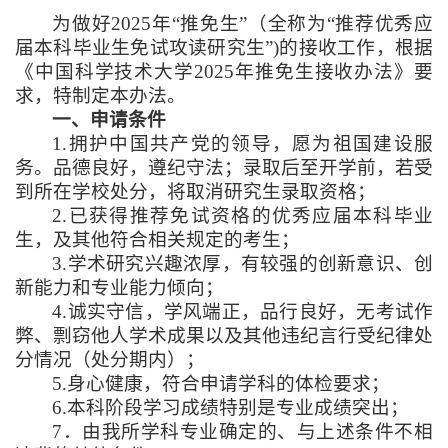
为做好
2025
年“推免生”（全称为“推荐优秀应
届本科毕业生免试攻读研究生”
)
的接收工作，根据
《中国科学技术大学
2025
年推免生接收办法》要
求，特制定本办法。
一、申请条件
1.
拥护中国共产党的领导，愿为祖国建设服
务。品德良好，遵纪守法；录取后至开学前，若受
到所在学校处分，将取消研究生录取资格；
2.
已获得推荐免试资格的优秀应届本科毕业
生，及其他符合相关规定的考生；
3.
学术研究兴趣浓厚，有较强的创新意识、创
新能力和专业能力倾向；
4.
诚实守信，学风端正，品行良好，无考试作
弊、剽窃他人学术成果以及其他违纪言行受纪律处
分情况（处分期内）；
5.
身心健康，符合申请学科的体检要求；
6.
本科阶段学习成绩特别是专业成绩突出；
7
．由我所学科专业确定的、与上述条件不相