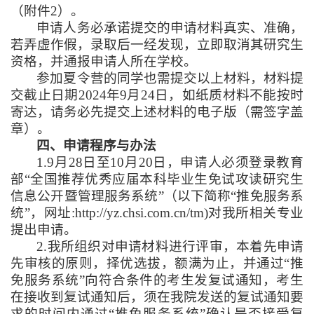
（附件
2
）
。
申请人务必承诺提交的申请材料真实、准确，
若弄虚作假，录取后一经发现，立即取消其研究生
资格，并通报申请人所在学校。
参加夏令营的同学也需提交以上材料，材料提
交截止日期
2024
年
9
月
24
日，如纸质材料不能按时
寄达，请务必先提交上述材料的电子版（需签字盖
章）。
四、申请程序与办法
1.9
月
28
日至
10
月
20
日，申请人必须登录教育
部“全国推荐优秀应届本科毕业生免试攻读研究生
信息公开暨管理服务系统”（以下简称“推免服务系
统”，网址
:http://yz.chsi.com.cn/tm)
对我所相关专业
提出申请。
2.
我所组织对申请材料进行评审，本着先申请
先审核的原则，择优选拔，额满为止，并通过“推
免服务系统”向符合条件的考生发复试通知，考生
在接收到复试通知后，须在我院发送的复试通知要
求的时间内通过“推免服务系统”确认是否接受复