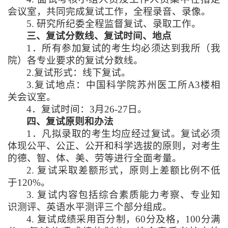
会议室，共同完成复试工作，全程录音、录像。
5.
研究所纪委全程监督复试、录取工作。
三、复试分数线、复试时间、地点
1
．所有参加复试的考生均必须达到我所（我
院）各专业要求的复试分数线。
2.
复试形式：线下复试。
3.
复试地点：中国科学院苏州医工所
A3
楼相
关会议室。
4
．复试时间：
3
月
26-27
日。
四、复试原则和办法
1
．凡拟录取的考生均应经过复试。复试必须
体现公平、公正、公开和科学选拔的原则，对考生
的德、智、体、美、劳等进行全面考量。
2.
复试采取差额形式，原则上差额比例不低
于
120%
。
3.
复试内容包括综合素质能力考察、专业知
识测评、英语水平测评三个部分组成。
4.
复试成绩采用百分制，
60
分及格，
100
分满