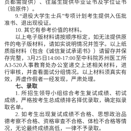
页都需提供）、往届生提供毕业证书及学位证书
（验原件）。
9.“
退役大学生士兵”专项计划考生提供入伍批
准书、退出现役证。
10.
其它有参考价值的材料。
以上电子版材料请按顺序标定，如无法提供原
件的电子版材料，请如实说明情况并签字。以上纸
质版材料（包含《诚信复试承诺书》）请留存并保
存完整，
3
月
25
日
14:00-17:00
至中科院苏州医工所
A3-520
人事教育处办公室递交上述相关材料，进
行审核，并查看面试分组情况。以上材料须真实有
效，弄虚作假者一经发现，严肃处理。
七、录取
1.
所招生领导小组综合考生复试成绩、初试
成绩，严格按考生总成绩排名择优录取，确定拟录
取名单。
2.
如考生出现复试成绩不合格、思想政治品
德考察不合格、资格审查不合格、体检不合格等情
况，无论最终成绩高低，一律不予录取。