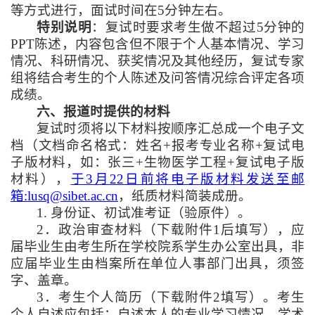
等方式进行，面试时间在
5
分钟左右。
特别说明
：复试时要求考生做不超过
5
分钟的
PPT
陈述，内容包含但不限于个人基本情况、学习
情况、科研情况、获奖情况及其他经历，复试专家
组将结合考生的个人陈述及问答情况综合评定各项
成绩。
六、报道时提供的材料
复试时须将以下材料按顺序汇总成一个电子文
档（文档命名格式：姓名
+
报考专业名称
+
复试电
子版材料，如：张三
+
生物医学工程
+
复试电子版
材料），
于
3
月
22
日前将电子版材料发送至邮
箱
:lusq@sibet.ac.cn
，纸质材料简装成册。
1.
身份证、初试准考证（验原件）。
2
．政治审查材料（下载附件
1
后填写），应
届毕业生由考生所在学校院系学生办公室出具，非
应届毕业生由档案所在单位人事部门出具，须签
字、盖章。
3
．考生个人简历（下载附件
2
填写）。考生
个人自述应包括：自述本人的专业学习情况、学术