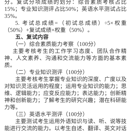
分。复试分项成绩的划分：综合素质考核占比
15%
；专业知识测评占比
50%
；英语水平测试占比
35%
。
5.
考试总成绩
=
（初试总成绩）
÷5×
权重
（
50%
）
+
复试成绩
×
权重（
50%
）。
五、复试内容
（一）综合素质能力考察（
100
分）
主要考核考生的工作学习态度、团队合作精
神、人文素养、沟通和交流能力等方面的基本素
质。
（二）专业知识测评（
100
分）
主要考核考生掌握专业知识的深度、广度以及
对知识灵活运用的程度；运用专业知识的能力；思
维、逻辑能力；应变反应能力；表达能力；创新精
神和创新能力；了解考生的研究兴趣；潜在科研能
力等。
（三）英语水平测评（
100
分）
主要测试考生运用外语知识与读、听、说等技
能进行交流的能力。以考生自述、翻译、英文对话