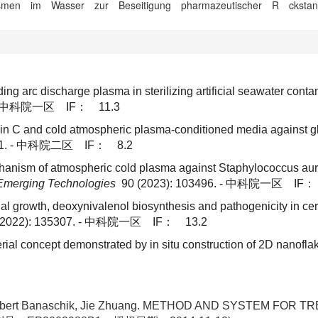
smen im Wasser zur Beseitigung pharmazeutischer R ckstan
iding arc discharge plasma in sterilizing artificial seawater con
中科院一区 IF： 11.3
tamin C and cold atmospheric plasma-conditioned media against 
1. -
中科院二区 IF： 8.2
echanism of atmospheric cold plasma against Staphylococcus aur
 Emerging Technologies
90 (2023): 103496. -
中科院一区 IF： 
fungal growth, deoxynivalenol biosynthesis and pathogenicity in
2022): 135307. -
中科院一区 IF： 13.2
erial concept demonstrated by in situ construction of 2D nano
nn, Robert Banaschik, Jie Zhuang. METHOD AND SYSTEM F