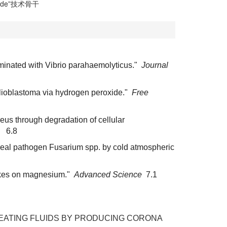
de
”技术骨干
taminated with Vibrio parahaemolyticus."
Journal
glioblastoma via hydrogen peroxide."
Free
eus through degradation of cellular
6.8
 cereal pathogen Fusarium spp. by cold atmospheric
flakes on magnesium."
Advanced Science
7.1
OR TREATING FLUIDS BY PRODUCING CORONA