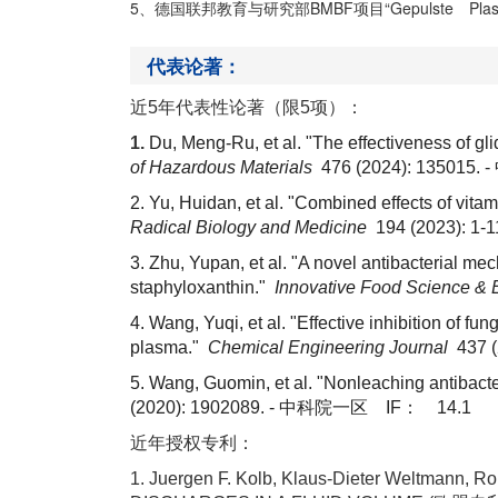
5、德国联邦教育与研究部
BMBF
项目“
Gepulste Pla
代表论著：
近5年代表性论著（限5项）：
1.
Du, Meng-Ru, et al. "The effectiveness of gl
of Hazardous Materials
476 (2024): 135015. -
2. Yu, Huidan, et al. "Combined effects of vi
Radical Biology and Medicine
194 (2023): 1-1
3. Zhu, Yupan, et al. "A novel antibacterial m
staphyloxanthin."
Innovative Food Science &
4. Wang, Yuqi, et al. "Effective inhibition of 
plasma."
Chemical Engineering Journal
437 (
5. Wang, Guomin, et al. "Nonleaching antibact
(2020): 1902089. -
中科院一区 IF： 14.1
近年授权专利：
1. Juergen F. Kolb, Klaus-Dieter Weltma