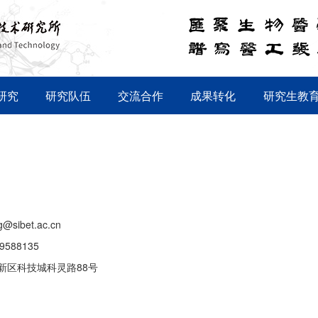
研究
研究队伍
交流合作
成果转化
研究生教
g@sibet.ac.cn
69588135
新区科技城科灵路88号