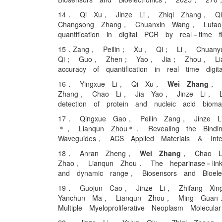
14． Qi Xu， Jinze Li， Zhiqi Zhang， 
Changsong Zhang， Chuanxin Wang， Lutao D
quantification in digital PCR by real－time
15．Zang， Peilin； Xu， Qi； Li， Chuany
Qi； Guo， Zhen； Yao， Jia； Zhou， Lianqun．
accuracy of quantification in real time d
16． Yingxue Li， Qi Xu，
Wei Zhang
， 
Zhang， Chao Li， Jia Yao， Jinze Li， Lun
detection of protein and nucleic acid bi
17． Qingxue Gao， Peilin Zang， Jinze
＊， Lianqun Zhou＊． Revealing the Bindin
Waveguides， ACS Applied Materials ＆ In
18． Anran Zheng，
Wei Zhang
， Chao L
Zhao， Lianqun Zhou． The heparinase－linked
and dynamic range， Biosensors and Bioel
19． Guojun Cao， Jinze Li， Zhifang Xi
Yanchun Ma， Lianqun Zhou， Ming Guan． Est
Multiple Myeloproliferative Neoplasm Mol