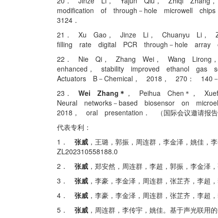
20． Jinze Li， Yajun Qiu， Zhiqi Zhang
modification of through－hole microwell ch
3124．
21． Xu Gao， Jinze Li， Chuanyu Li， 
filling rate digital PCR through－hole ar
22． Nie Qi， Zhang Wei， Wang Lirong，
enhanced， stability improved ethanol gas 
Actuators B－Chemical， 2018， 270： 140－
23．
Wei Zhang＊
， Peihua Chen＊， Xue
Neural networks－based biosensor on microe
2018， oral presentation． （国际会议邀请报
代表专利：
1．
张威
，王璐，郭振，周连群，李金泽，姚佳，李传
ZL202310558188.0
2．
张威
，郑安然，周连群，李超，郭振，李金泽，张
3．
张威
，李豪，李金泽，周连群，张芷齐，李超，李传
4．
张威
，李豪，李金泽，周连群，张芷齐，李超，李传宇
5．
张威
，周连群，李传宇，姚佳。基于声光联用的分子动