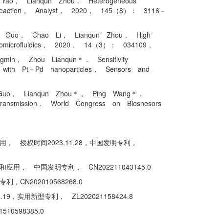
Yao， Lianqun Zhou． Heterogeneous
hain reaction， Analyst， 2020， 145（8）： 3116－
 Guo， Chao Li， Lianqun Zhou． High
 Biomicrofluidics， 2020， 14（3）： 034109．
in， Zhou Lianqun＊． Sensitivity
ed with Pt－Pd nanoparticles， Sensors and
 Guo， Lianqun Zhou＊， Ping Wang＊．
l transmission． World Congress on Biosnesors
 授权时间2023.11.28，中国发明专利，
 中国发明专利， CN202211043145.0
202010568268.0
用新型专利， ZL202021158424.8
598385.0