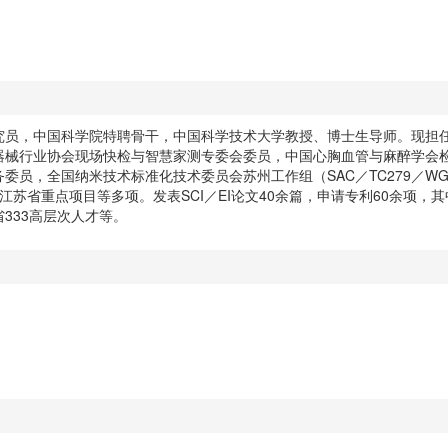
究员，中国科学院特聘骨干，中国科学技术大学教授、博士生导师。现担
器械行业协会现场快检与智慧家测专委会委员，中国心胸血管与麻醉学会
委员，全国纳米技术标准化技术委员会苏州工作组（SAC／TC279／W
苏省重点项目等多项。发表SCI／EI论文40余篇，申请专利60余项，
333高层次人才等。