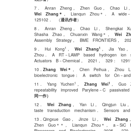
7． Anran Zheng， Zhen Guo， Chao Li，
Wei Zhang＊
， Lianqun Zhou＊． A wide－ran
125102． （
通讯作者
）
8． Anran Zheng， Chao Li， Shengkai X
Shasha Zhao， Chuanxin Wang＊，
Wei Z
Assembly Strategy， BME FRONTIERS， 2
1
1
9． Hui Kong
，
Wei Zhang
， Jia Yao， 
Zhou． A RT－LAMP based hydrogen ion selec
Actuators B－Chemical， 2021， 329： 129
10．
Zhang Wei＊
， Chen Peihua， Zhou L
bioelectronic tongue： A switch for On－a
1
1
11． Yang Yuchen
，
Zhang Wei
， Guo Z
repeatability improved Parylene－C passi
同一作）
12．
Wei Zhang
， Yan Li， Qingjun Liu， 
taste transduction mechanism． Sensors 
13．Qingxue Gao， Jinze Li，
Wei Zhang
，
Zhen Guo＊＊， Lianqun Zhou＊， a－SiC hetero
Biosensors and Bioelectronics， 2025， 27