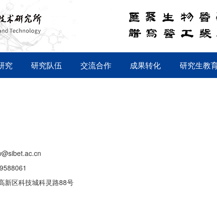
研究
研究队伍
交流合作
成果转化
研究生教
@sibet.ac.cn
69588061
高新区科技城科灵路88号