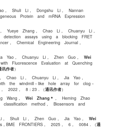
ao， Shuli Li， Dongshu Li， Nannan
rogeneous Protein and mRNA Expression
Li， Yueye Zhang， Chao Li， Chuanyu Li，
n detection assays using a blocking FRET
 cancer， Chemical Engineering Journal，
 Jia Yao， Chuanyu Li， Zhen Guo，
Wei
ith Fluorescence Evaluation at Quenching
通讯作者
）
o， Chao Li， Chuanyu Li， Jia Yao，
th the windmill－like hole array for clog－
ering， 2022， 8：23．（
通讯作者
）
rong Wang，
Wei Zhang＊
， Heming Zhao
classification method， Biosensors and
 Li， Shuli Li， Zhen Guo， Jia Yao，
Wei
tiomics，BME FRONTIERS， 2025， 6， 0084．（
通