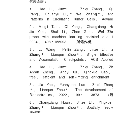
代表论著：
1． Hao Li， Jinze Li， Zhiqi Zhang， Q
Pang， Chuanyu Li，＊
Wei Zhang＊
， and
Patterns in Circulating Tumor Cells， Ad
2． Mingli Tao， Qi Yang， Changxiang 
Jia Yao， Shuli Li， Zhen Guo，
Wei Zh
probe with machine learning－assisted quant
2024， 498：155093． （
通讯作者
）
3． Lu Wang， Peilin Zang， Jinze Li， 
Zhang＊
， Lianqun Zhou＊， Single Effectiv
and Accumulation Checkpoints， ACS Appl
4． Hao Li， Jinze Li， Zhiqi Zhang， 
Anran Zheng， Jingyi Xu， Qingxue Gao
free， efficient and self－mixing enrichme
5． Jia Yao， Yuanyuan Luo， Zhiqi Zha
＊， Lianqun Zhou＊． The development of re
Bioelectronics， 2022， 199： 113873． （
6． Changxiang Huan， Jinze Li， Yingx
Zhang＊
， Lianqun Zhou＊， Spatially reso
讯作者
）