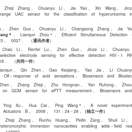
 Zhiqi Zhang， Chuanyu Li， Jia Yao， Xin Wang， Ji
ge UAC sensor for the classification of hyperuricemia
u， Zhen Guo， Chuanyu Li， Changsong Zhang， Jia Y
hang＊
， Lianqun Zhou＊． Efficient Simultaneous Detection 
023， 0027． （
通讯作者
）
Chao Li， Renfei Lu， Zhen Guo， Jinze Li， Chuanyu 
tive electrode sensing for effective detection HIV－1 R
118． （
共同一作
）
ianqun， Qin Zhen， Gao Keqiang， Yao Jia， Li Chuan
nd Off－response of acid sensations， Biosensors and Bio
hen， Zhang Zhiqi， Zhu Hongnan， Yan Ruhong， Zhou 
vated on QCM sensor for aPTT measurement， Biosensors
Ying Xu， Hua Cai， Ping Wang＊． A novel experimental
and Actuators B， 2008， 131：24－28．
（独立一作）
 Zhiqi Zhang， Runhu Huang， Peilin Zang， Shuli Li
morphic immersion nanocavities enabling wide－field rea
0， 116962．