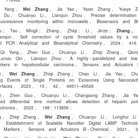
Qi Yang，
Wei Zhang
， Jia Yao， Yaxin Zhang， Yueye 
u， Chuanyu Li， Lianqun Zhou． Precise determination of
 fluorescence monitoring within microwells， Biosensors an
u； Tao， Mingli； Zhang， Zhiqi； Li， Jinze；
Zhang， 
 Self correction of cycle threshold values by a norma
igital PCR，Analytical and Bioanalytical Chemistry， 2024，
Qi Yang， Zhen Guo， Chuanyu Li， Zhiqi Zhang， Qion
xiu Qin， Lianqun Zhou． A highly－parallelized and low－
omarkers in hepatocellular carcinoma， Sensors and Actu
 Li，
Wei Zhang
， Zhiqi Zhang， Chao Li， Jia Yao， Chu
g Events of Single Proteins on Exosomes Using Nanoca
terfaces， 2023， 15， 42， 49511–49526
i， Zhen Guo， Chuanyu Li， Changsong Zhang， Jia Ya
 differential time method allows detection of heparin pot
ectronics， 2022， 198：113856．
ng， Zhiqi Zhang，
Wei Zhang
， Chuanyu Li， Longhui 
ablishment of Scalable Nanoliter Digital LAMP Technolog
ecular Markers， Sensors and Actuators B－Chemical， 2021，