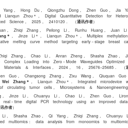
i Yang， Hong Du， Qiongzhu Dong， Zhen Guo， Jia Y
 Lianqun Zhou＊， Digital Quantitative Detection for Hete
vanced Science， 2025， 2410120． （
通讯作者
）
Huan， Zhiqi Zhang， Peilong Li， Runhu Huang， Juan 
ang＊
， Jinze Li＊， Lianqun Zhou＊， Multiplex methylatio
itative melting curve method targeting early－stage breast
Zhiqi Zhang， Chao Li， Anran Zheng， Shasha Zhao，
e Complex Loading into Zero－Mode Waveguides Optimized w
ied Materials ＆ Interfaces， 2024， 16， 25676−25685． （
Zhen Guo， Changsong Zhang， Zixu Wang， Qiuquan Gu
，
Wei Zhang＊
， Lianqun Zhou＊． Integrated microdevice wi
nt of circulating tumor cells， Microsystems ＆ Nanoengine
ng， Jinze Li， Chuanyu Li， Chao Li， Zhen Guo， Li
al－time digital PCR technology using an improved data 
通讯作者
）
ue Li， Shasha Zhao， Qi Yang， Zhiqi Zhang， Chuanyu
lved multiomics： data analysis from monoomics to mul