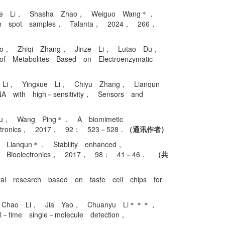
nze Li， Shasha Zhao， Weiguo Wang＊，
 in spot samples， Talanta， 2024， 266，
ao， Zhiqi Zhang， Jinze Li， Lutao Du，
of Metabolites Based on Electroenzymatic
Li， Yingxue Li， Chiyu Zhang， Lianqun
NA with high－sensitivity， Sensors and
yu， Wang Ping＊． A biomimetic
electronics， 2017， 92： 523－528．
（通讯作者）
Lianqun＊． Stability enhanced，
 and Bioelectronics， 2017， 98： 41－46．
（共
 research based on taste cell chips for
， Chao Li， Jia Yao， Chuanyu Li＊＊＊，
l－time single－molecule detection，