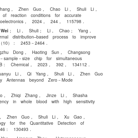
Zhang， Zhen Guo， Chao Li， Shuli Li，
 reaction conditions for accurate
d Bioelectronics， 2024， 244， 115798．
Wei
； Li， Shuli； Li， Chao； Yang，
l distribution–based process to improve
 416（10）： 2453－2464．
gzhu Dong， Haoting Sun， Changsong
sample－size chip for simultaneous
ators B： Chemical， 2023， 392， 134112．
anyu Li， Qi Yang， Shuli Li， Zhen Guo
vity Antennas beyond Zero－Mode
o， Zhiqi Zhang， Jinze Li， Shasha
ency in whole blood with high sensitivity
Li， Zhen Guo， Shuli Li， Xu Gao，
y for the Quantitative Detection of
 346： 130493．