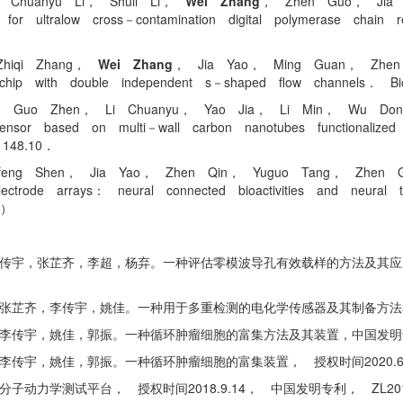
， Chuanyu Li， Shuli Li，
Wei Zhang
， Zhen Guo， Jia 
ips for ultralow cross－contamination digital polymerase c
Zhiqi Zhang，
Wei Zhang
， Jia Yao， Ming Guan， Zhen
ray chip with double independent s－shaped flow channels．
 Guo Zhen， Li Chuanyu， Yao Jia， Li Min， Wu Dongm
sensor based on multi－wall carbon nanotubes functionaliz
148.10．
feng Shen， Jia Yao， Zhen Qin， Yuguo Tang， Zhen
lectrode arrays： neural connected bioactivities and neura
告）
宇，张芷齐，李超，杨弃。一种评估零模波导孔有效载样的方法及其应用，
芷齐，李传宇，姚佳。一种用于多重检测的电化学传感器及其制备方法和应用，
宇，姚佳，郭振。一种循环肿瘤细胞的富集方法及其装置，中国发明专利，CN
，姚佳，郭振。一种循环肿瘤细胞的富集装置， 授权时间2020.6.19，实
力学测试平台， 授权时间2018.9.14， 中国发明专利， ZL201510