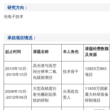
研究方向：
光电子技术
承担项目情况：
课题经费数额
起止时间
课题名称
本人角色
及来源
高光谱与高空
2010年10月-
12823万863
间分辨率二氧
技术骨干
-2015年10月
项目
化碳探测仪
大型高精度衍
11835万国家
2008年10月-
分系统负
射光栅刻划系
重大科研装备
-2012年06月
责人
统的研制
研制项目