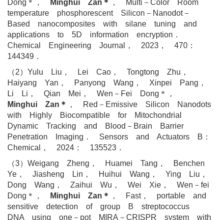
Dong＊，
Minghui Zan＊
， Multi－Color Room
temperature phosphorescent Silicon－Nanodot－
Based nanocomposites with silane tuning and
applications to 5D information encryption．
Chemical Engineering Journal， 2023， 470：
144349．
（2）Yulu Liu， Lei Cao， Tongtong Zhu，
Haiyang Yan， Panyong Wang， Xinpei Pang，
Li Li， Qian Mei， Wen－Fei Dong＊，
Minghui Zan＊
， Red－Emissive Silicon Nanodots
with Highly Biocompatible for Mitochondrial
Dynamic Tracking and Blood－Brain Barrier
Penetration Imaging． Sensors and Actuators B：
Chemical， 2024： 135523．
（3）Weigang Zheng， Huamei Tang， Benchen
Ye， Jiasheng Lin， Huihui Wang， Ying Liu，
Dong Wang， Zaihui Wu， Wei Xie， Wen－fei
Dong＊，
Minghui Zan＊
， Fast， portable and
sensitive detection of group B streptococcus
DNA using one－pot MIRA－CRISPR system with