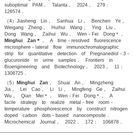
suboptimal PAM． Talanta， 2024， 279：
126574．
（4）Jiasheng Lin， Sanhua Li， Benchen Ye，
Weigang Zheng， Huihui Wang， Ying Liu，
Dong Wang， Zaihui Wu， Wen－Fei Dong＊，
Minghui Zan＊
， A time－resolved fluorescence
microsphere－lateral flow immunochromatographic
strip for quantitative detection of Pregnanediol－3－
glucuronide in urine samples． Frontiers in
Bioengineering and Biotechnology， 2023， 11：
1308725．
（5）
Minghui Zan
， Shuai An， Mingzheng
Jia， Lei Cao， Li Li， Mingfeng Ge， Zaihui
Wu， Qian Mei＊， Wen－Fei Dong＊， A
facile strategy to realize metal－free room－
temperature phosphorescence by construct nitrogen
doped carbon dots－based nanocomposite．
Microchemical Journal， 2022， 172： 106878．