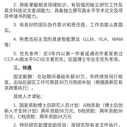
2.
熟练掌握相关领域知识，有较强的独立研究工作及
英文科技论文查阅能力，具备独立撰写高水平学术论文及项
目申请书的能力。
3.
有良好的团队协作意识和责任感，工作态度认真踏
实。
4.
熟悉当前主流的具身智能算法（
LLM
、
VLA
、
WAM
等）
5.
优先条件：近
3
年内以第一作者或通讯作者发表过
CCF-A/
高水平
SCI
论文者优先；应届博士毕业生优先考虑。
三、待遇
固定薪酬：在站期间基础年薪
30
万，年终绩效另行核
发。出站后留区工作可再获
30
万元购房补贴（根据高新区有
关政策执行）。
其他人才津贴：
1.
国家资助博士后研究人员计划：
A
档资助（博士后创
新人才支持计划）两年资助
56
万元，
B
档资助：两年资助
36
万元，
C
档资助：两年资助
24
万元
2.
特别研究助理资助项目：按研究所有关文件执行，