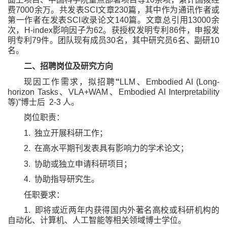
费
7000
余万。共发表
SCI
文章
230
篇，其中作为通讯作者或
第一作者在发表
SCI
收录论文
140
篇。文章总引用
13000
余
次，
H-index
影响因子为
62
。获授权发明专利
86
件，申报发
明专利
79
件。团队现有成员
30
名，其中研究员
6
名、副研
10
名。
二、招聘岗位及研究方向
现因工作需求，拟招聘
“
LLM
、
Embodied AI (Long-
horizon Tasks
、
VLA+WAM
、
Embodied AI Interpretability
等
)”
博士后
2-3
人。
岗位职责：
1.
独立开展科研工作；
2.
在高水平期刊发表具有影响力的学术论文；
3.
协助或独立申请科研项目；
4.
协助指导研究生。
任职要求：
1.
即将或近两年内获得国内外著名高校或科研机构的
自动化、计算机、人工智能等相关领域博士学位。