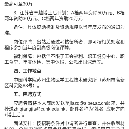
最高可至
30
万
3.
江苏省卓越博士后计划：
A
档两年资助
50
万元、
B
档
两年资助
30
万元、
C
档两年资助
20
万元
备注：具体资助标准及资助规模以当年度发布的通知为
准。
岗位评聘：出站后通过考核留所者，即可按相关规定和
程序参加当年度副高级岗位评聘。
福利保障：包括但不限于工会福利、职工健身中心、职
工食堂、年度体检、集中休假、公派出国深造等。
四、工作地点
中国科学院苏州生物医学工程技术研究所（苏州市高新
区科灵路
88
号）。
五、应聘方式
应聘者请将本人简历发送至
jiazq@sibet.ac.cn
邮箱，并
抄送
zhiqiangjia@cuhk.edu.hk
，邮件名称为“姓名
+
应聘方向
+
博士后”。
面试安排：按招聘条件对申请者进行审查，并在收到材