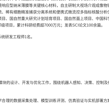
境响应型纳米薄膜等关键核心材料，自主研制大视场介观成像物
统、稀有细胞精准捕获分离系统和便携式微流控多指标核酸分析
项目、国自然重大研究计划培育项目、国自然面上项目、中国科
部级项目，累计科研经费超
7000
万元；发表
SCI
论文
100
余篇。
系统研发工程师
1
名。
模块的设计、开发与优化工作，围绕机器人感知、决策、控制及
学合理的数据采集处理、模型训练评测、仿真验证与实机部署方