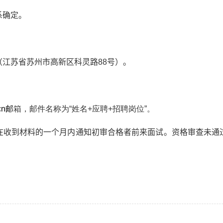
系确定。
（江苏省苏州市高新区科灵路
88
号）。
cn
邮
箱，邮件名称为“姓名
+
应聘
+
招聘岗位”。
在收到材料的一个月内通知初审合格者前来面试。资格审查未通
。