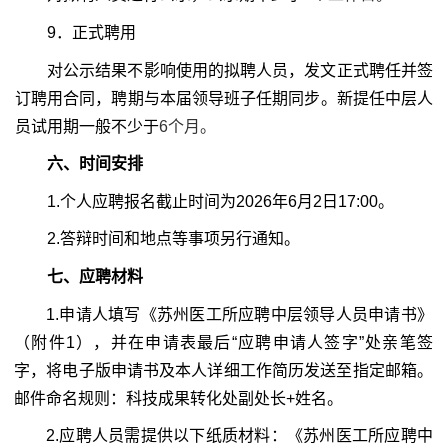
9
．正式聘用
对公示结果不影响使用的拟聘人员，发文正式聘任并签
订聘用合同，聘期与本届领导班子任期同步。新提任中层人
员试用期一般不少于
6
个月。
六、时间安排
1.
个人应聘报名截止时间为
2026
年
6
月
2
日
17:00
。
2.
答辩时间和地点等事项另行通知。
七、应聘材料
1.
申请人填写《苏州医工所应聘中层领导人员申请书》
（附件
1
），并在申请表最后“应聘申请人签字”处亲笔签
字，将电子版申请书及本人详细工作简历发送至指定邮箱。
邮件命名规则：科技成果转化处副处长
+
姓名。
2.
应聘人员需提供以下纸质材料：《苏州医工所应聘中