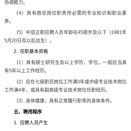
协调能力。
（
4
）具有胜任岗位职责所必需的专业知识和职业素
养。
（
5
）中层正职应聘人员年龄在
45
周岁及以下（
1981
年
5
月
20
日及以后出生）。
2.
任职基本资格
（
1
）具有硕士研究生及以上学历、学位，一般应当具
有
5
年以上工作经历。
（
2
）应在七级职员岗位工作满
3
年或中级专业技术岗位
工作满
4
年，或具有副高级专业技术岗位任职经历。
（
3
）身体健康，具有正常履行职责的身体条件。
五、聘用程序
1.
应聘人员产生