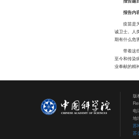
报告题
报告内
疫苗是
诚卫士。人
期有什么危
带着这
至今和传染
业奉献的精
版权
Re
电话
地
苏I
苏公