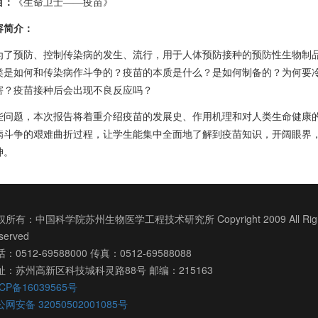
目：
《生命卫士——疫苗》
容简介：
为了预防、控制传染病的发生、流行，用于人体预防接种的预防性生物制品
类是如何和传染病作斗争的？疫苗的本质是什么？是如何制备的？为何要
害？疫苗接种后会出现不良反应吗？
些问题，本次报告将着重介绍疫苗的发展史、作用机理和对人类生命健康
病斗争的艰难曲折过程，让学生能集中全面地了解到疫苗知识，开阔眼界
神。
所有：中国科学院苏州生物医学工程技术研究所 Copyright 2009 All Righ
served
：0512-69588000 传真：0512-69588088
址：苏州高新区科技城科灵路88号 邮编：215163
CP备16039565号
网安备 32050502001085号