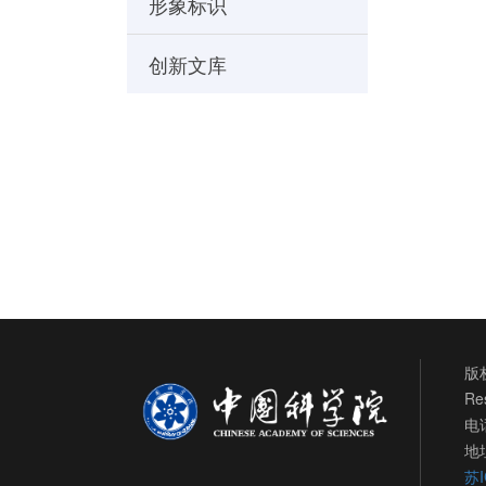
形象标识
创新文库
版权
Re
电话
地
苏I