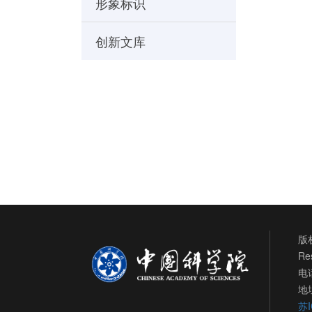
形象标识
创新文库
版权
Re
电话
地
苏I