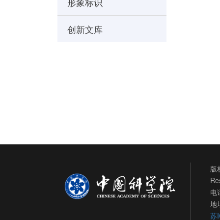
形象标识
创新文库
版权
Re
电话
地
苏I