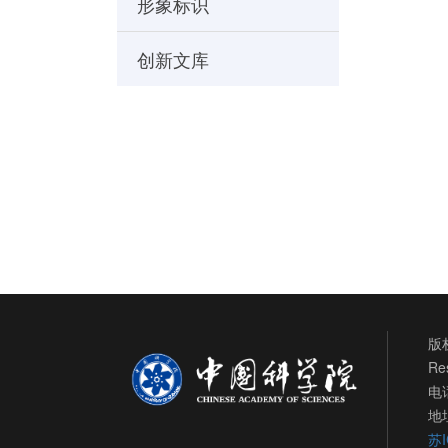
形象标识
创新文库
版权
Re
电话
地
苏I