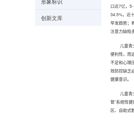
形象标识
口近
7
亿，
5-
34.5%
，近
创新文库
早发趋势；
注意力缺陷
儿童青
便利性，而
不足和心理
效防控缺乏
健康意识。
儿童青
管”系统性
区、自助式