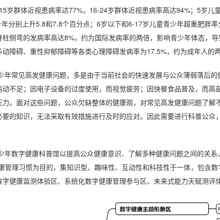
15
岁群体近视患病率达
77%
，
16-24
岁群体近视患病率高达
94%
；
5
岁儿
十年分别上升
5.8
和
7.8
个百分点；
6
岁以下和
6-17
岁儿童青少年超重肥胖率
脊柱侧弯的发病率高达
8%
，约为国际发病率的两倍，影响青少年体态，导
多动障碍、重性抑郁障碍等各类心理障碍发病率为
17.5%
，约为成年人的
少年常见高发健康问题，多是由于当前社会的快速发展与公众薄弱落后的
运动不足；因电子设备的过度使用，而视觉疲劳；因快餐食品普及，而高
压力。面对这些问题，公众欠缺整体的健康观，对常见高发健康问题了解
必要的知识，无法采取有效措施进行及时的应对。因此需要进行科普公众
少年数字健康科普馆以提高公众健康意识、了解多种健康问题之间的关系、
健康管理习惯为目的，集知识型、趣味性、互动性和科技性于一体，包含数
数字健康监测体验区、系统化数字健康管理参与区、未来式能力天赋测评