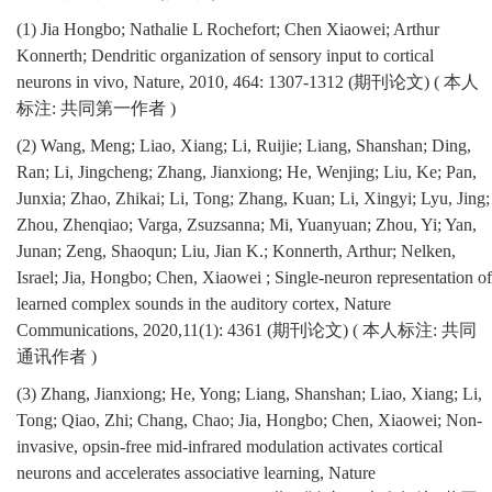
(1) Jia Hongbo; Nathalie L Rochefort; Chen Xiaowei; Arthur
Konnerth; Dendritic organization of sensory input to cortical
neurons in vivo, Nature, 2010, 464: 1307-1312 (
期刊论文
) (
本人
标注
:
共同第一作者
)
(2) Wang, Meng; Liao, Xiang; Li, Ruijie; Liang, Shanshan; Ding,
Ran; Li, Jingcheng; Zhang, Jianxiong; He, Wenjing; Liu, Ke; Pan,
Junxia; Zhao, Zhikai; Li, Tong; Zhang, Kuan; Li, Xingyi; Lyu, Jing;
Zhou, Zhenqiao; Varga, Zsuzsanna; Mi, Yuanyuan; Zhou, Yi; Yan,
Junan; Zeng, Shaoqun; Liu, Jian K.; Konnerth, Arthur; Nelken,
Israel; Jia, Hongbo; Chen, Xiaowei ; Single-neuron representation of
learned complex sounds in the auditory cortex, Nature
Communications, 2020,11(1): 4361 (
期刊论文
) (
本人标注
:
共同
通讯作者
)
(3) Zhang, Jianxiong; He, Yong; Liang, Shanshan; Liao, Xiang; Li,
Tong; Qiao, Zhi; Chang, Chao; Jia, Hongbo; Chen, Xiaowei; Non-
invasive, opsin-free mid-infrared modulation activates cortical
neurons and accelerates associative learning, Nature