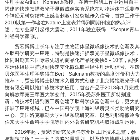
生理学家
Arthur Konnerth
教授。在博士科研工作中运用自主
搭建的快速扫描双光子显微成像实验系统在动物活体中观测单
个神经元树突结构上感官刺激引发突触传入信号，首篇工作于
2010
以第一作者在
Nature
上发表并得到同期刊发的热点评
述，在专业界引起很大震动，
2011
年独立获得 “
Scopus
青年
神经科学家”奖。
贾宏博博士长年专注于生物活体显微成像技术的创新及其
在脑科学研究中应用，特别是快速扫描双光子显微成像技术，
比同时期其它国际最先进的商品化产品还要快
5－10
倍，能够
在活体组织中捕捉到快速变化微观脑神经生理活动信号。在诺
贝尔医学生理学奖得主
Bert Sakmann
教授的高度评价和大力
推荐下，贾宏博博士以技术入股方式创建了北京博锐双光子科
技有限公司以推广该技术的应用，首台产品于
2013
年
1
月完成
向解放军第三军医大学交付。
2015
年受苏州医工所特别邀
请，将技术引进到医工所创建了脑科学仪器创新中心，更大的
拓展了应用领域，已在中国科学院上海神经所灵长类动物研究
中心、美国洛克菲勒大学神经系统研究室、以色列耶路撒冷希
伯来大学生命科学学院等国内外著名研究机构取得成功运用。
2016
年起，贾宏博研究员担任苏州医工所技术总监，参
与制定了所
＂
一三五
＂
战略发展规划，以及统筹协调生物显微