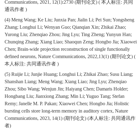
Communications, 2021, 12(1):2730 (
期刊论文
) (
本人标注
:
共同
通讯作者
)
(4) Meng Wang; Ke Liu; Junxia Pan; Jialin Li; Pei Sun; Yongsheng
Zhang; Longhui Li; Wenyan Guo; Qianqian Xin; Zhikai Zhao;
Yurong Liu; Zhenqiao Zhou; Jing Lyu; Ting Zheng; Yunyun Han;
Chunqing Zhang; Xiang Liao; Shaoqun Zeng; Hongbo Jia; Xiaowei
Chen; Brain-wide projection reconstruction of single functionally
defined neurons, Nature Communications, 2022,13(1) (
期刊论文
) (
本人标注
:
共同通讯作者
)
(5) Ruijie Li; Junjie Huang; Longhui Li; Zhikai Zhao; Susu Liang;
Shanshan Liang; Meng Wang; Xiang Liao; Jing Lyu; Zhenqiao
Zhou; Sibo Wang; Wenjun Jin; Haiyang Chen; Damaris Holder;
Hongbang Liu; Jianxiong Zhang; Min Li; Yuguo Tang; Stefan
Remy; Janelle M. P. Pakan; Xiaowei Chen; Hongbo Jia; Holistic
bursting cells store long-term memory in auditory cortex, Nature
Communications, 2023, 14(1) (
期刊论文
) (
本人标注
:
共同通讯作
者
)