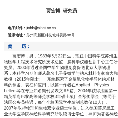
贾宏博 研究员
电子邮件：
jiahb@sibet.ac.cn
通讯地址：
苏州高新区科技城科灵路88号
简 历：
贾宏博，男，
1983
年
5
月
22
日生，现任中国科学院苏州生
物医学工程技术研究所技术总监、脑科学仪器创新中心主任研
究员。
2000
年通过全国中学生物理竞赛保送北京大学物理
系，本科学习期间师从著名电子显微学与纳米材料专家俞大鹏
教授（
2015
年院士），系统探索了金属氧化物半导体纳米材
料的制备、表征和应用，以第一作者在
Applied Physics
Letters
等在专业知名期刊发表文章
5
篇。
2004
年获得法国第一
精英学府巴黎高等师范学校
3
年硕士项目全额奖学金（等同于
法国公务员待遇，每年全校国际学生编制总数仅
10
人）。
2007
年取得物理和生物双专业硕士学位，进入德国慕尼黑工
业大学医学院神经科学研究所攻读博士学位，导师为著名神经