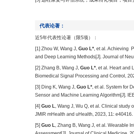
代表论著：
近
5年代表性论著（限5项）：
[1] Zhou W, Wang J,
Guo L*
, et al. Achieving
and Deep Learning Methods[J]. Journal of Neu
[2] Zhang B, Wang J,
Guo L*
, et al. Heart an
Biomedical Signal Processing and Control, 20
[3] Ding K, Wang J,
Guo L*
, et al. System for
Sensor and Machine Learning Algorithm[J]. IE
[4]
Guo L
, Wang J, Wu Q, et al. Clinical study o
JMIR mHealth and uHealth, 2023, 11: e40416.
[5]
Guo L
, Zhang B, Wang J, et al. Wearable I
Assessment[J]. Journal of Clinical Medicine, 2