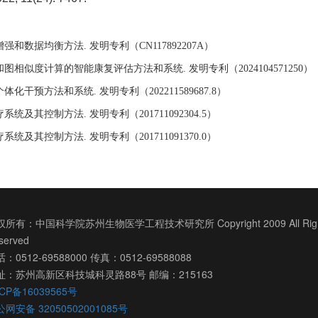
增强和数据均衡方法
发明专利（
）
.
CN117892207A
和图相似度计算的智能康复评估方法和系统
发明专利（
）
.
2024104571250
个体化干预方法和系统
发明专利（
）
.
202211589687.8
疗系统及其控制方法
发明专利（
）
.
201711092304.5
疗系统及其控制方法
发明专利（
）
.
201711091370.0
所有：中国科学院苏州生物医学工程技术研究所 Copyright 2009 All Righ
served
：0512-69588000 传真：0512-69588088
址：苏州高新区科技城科灵路88号 邮编：215163
CP备16039565号
网安备 32050502001085号