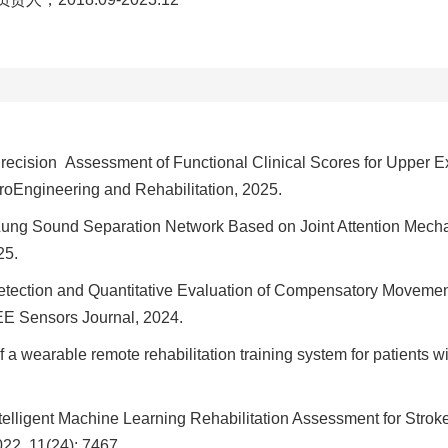
 Precision Assessment of Functional Clinical Scores for Uppe
roEngineering and Rehabilitation, 2025.
d Lung Sound Separation Network Based on Joint Attention Mec
25.
 Detection and Quantitative Evaluation of Compensatory Moveme
EE Sensors Journal, 2024.
f a wearable remote rehabilitation training system for patients wit
ntelligent Machine Learning Rehabilitation Assessment for Strok
022, 11(24): 7467.