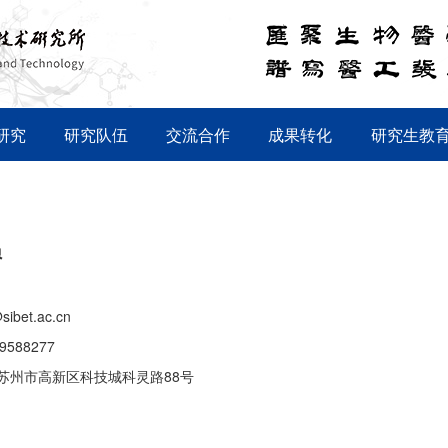
研究
研究队伍
交流合作
成果转化
研究生教
员
sibet.ac.cn
69588277
苏州市高新区科技城科灵路88号