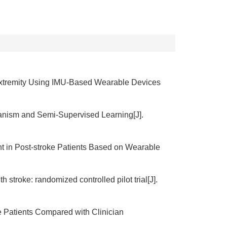
r Extremity Using IMU-Based Wearable Devices
hanism and Semi-Supervised Learning[J].
nt in Post-stroke Patients Based on Wearable
h stroke: randomized controlled pilot trial[J].
e Patients Compared with Clinician