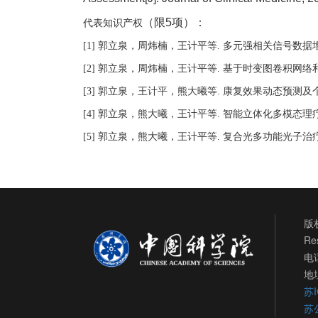
代表知识产权
（限5项）：
郭立泉，周炜楠，王计平等
多元强相关信号数据
[1]
.
郭立泉，周炜楠，王计平等
基于时变图卷积网络
[2]
.
郭立泉，王计平，熊大曦等
康复效果动态预测及
[3]
.
郭立泉，熊大曦，王计平等
智能立体化多模态理
[4]
.
郭立泉，熊大曦，王计平等
复合光多功能光子治
[5]
.
版权
Re
电话
地
苏I
苏公