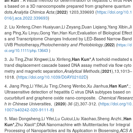
s based on a 3D nanocomposite prepared from graphene quantum
dots,
Analytia Chimica Acta
;(
2022
) 1203,339693 (
https://doi.org/10.1
016/j.aca.2022.339693
)
2. Liu Xinfeng,Chen Huaiyuan,Li Zeyang,Duan Liqiang,Yang Xibin,Ji
ang Ping,Xu Linyu,Gong Yan,Han Kun;Evaluation of Biological Effect
s and Transcriptome Changes Induced by LED-Based Narrow-Band
UVB Phototherapy,
Photochemistry and Photobiology
,(
2022
) (
https://d
oi.org/10.1111/php.13643
)
3. Ju Ting,Zhai Xingwei,Liu Xinfeng,
Han Kun*
,A toehold-mediated s
trand displacement cascade based DNA assay method via flow cyto
metry and magnetic separation,
Analytical Methods
,(
2021
),13,1013–
1018. (
https://doi.org/10.1039/D0AY02102D
)
4. Jiang Ping,Li Yifei,Ju Ting,Cheng Wenbo,Xu Jianhua,
Han Kun*
.;
Ultrasensitive detection of hepatitis C virus DNA subtypes based on
cucurbituril and graphene oxide nano-composite.
Chemical Researc
h in Chinese Universities
, (
2020
)
36
(2),307-312. (
https://doi.org/10.
1007/s40242-020-9111-8
)
5. Mao Dongsheng,Li Yifei,Lu Cuicui,Liu Xiaohao,Sheng Anzhi.,
Han
Kun*
,Zhu Xiaoli*;DNA Nanomachine with Multitentacles for Integral
Processing of Nanoparticles and Its Application in Biosensing,
ACS A