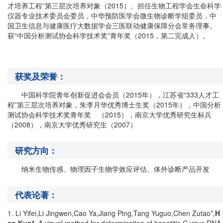
才培养工程”第三层次培养对象（
2015
）。担任生物工程学会生命科学
仪器专业技术委员会委员，中华预防医学会微生物诊断学组委员，中
国卫生信息与健康医疗大数据学会三医联动健康保障分会常务理事。
获“中国分析测试协会科学技术奖”青年奖（
2015
，第二完成人）。
获奖及荣誉：
中国科学院青年创新促进会会员（
2015
年），江苏省“
333
人才工
程”第三层次培养对象
，
朱李月华优秀博士生奖（
2015
年）
，
中国分析
测试协会科学技术奖青年奖
（2015）
，南京大学优秀研究生标兵
（
2008
），南京大学优秀研究生（
2007
）
研究方向：
纳米生物传感、物理因子生物学效应评估、体外诊断产品开发
代表论著：
1. Li Yifei,Li Jingwen,Cao Ya,Jiang Ping,Tang Yuguo,Chen Zutao*,
H
an Kun*
. A visual method for determination of hepatitis C virus RNA