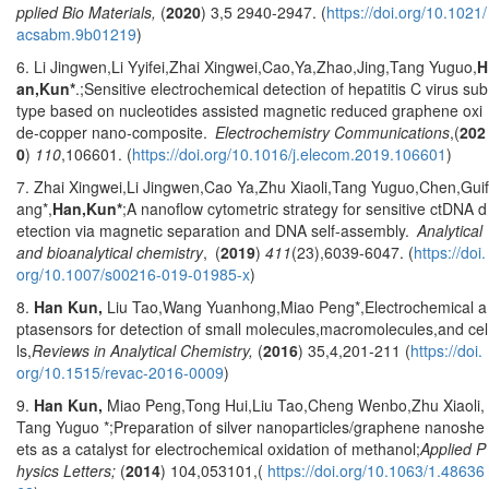
pplied Bio Materials,
(
2020
) 3,5 2940-2947.
(
https://doi.org/10.1021/
acsabm.9b01219
)
6. Li Jingwen,Li Yyifei,Zhai Xingwei,Cao,Ya,Zhao,Jing,Tang Yuguo,
H
an,Kun*
.;Sensitive electrochemical detection of hepatitis C virus sub
type based on nucleotides assisted magnetic reduced graphene oxi
de-copper nano-composite.
Electrochemistry Communications
,(
202
0
)
110
,106601. (
https://doi.org/10.1016/j.elecom.2019.106601
)
7. Zhai Xingwei,Li Jingwen,Cao Ya,Zhu Xiaoli,Tang Yuguo,Chen,Guif
ang*,
Han,Kun*
;A nanoflow cytometric strategy for sensitive ctDNA d
etection via magnetic separation and DNA self-assembly.
Analytical
and bioanalytical chemistry
, (
2019
)
411
(23),6039-6047. (
https://doi.
org/10.1007/s00216-019-01985-x
)
8.
Han Kun,
Liu Tao,Wang Yuanhong,Miao Peng*,Electrochemical a
ptasensors for detection of small molecules,macromolecules,and cel
ls,
Reviews in Analytical Chemistry,
(
2016
) 35,4,201-211 (
https://doi.
org/10.1515/revac-2016-0009
)
9.
Han Kun,
Miao Peng,Tong Hui,Liu Tao,Cheng Wenbo,Zhu Xiaoli,
Tang Yuguo *;Preparation of silver nanoparticles/graphene nanoshe
ets as a catalyst for electrochemical oxidation of methanol;
Applied P
hysics Letters;
(
2014
) 104,053101,(
https://doi.org/10.1063/1.48636