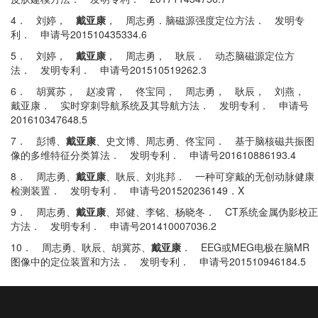
4．
刘婷
，
戴亚康
，
周志勇
．
脑磁源强度定位方法
．
发明专
利
．
申请号
201510435334.6
5．
刘婷
，
戴亚康
，
周志勇
，
耿辰
．
动态脑磁源定位方
法
．
发明专利
．
申请号
201510519262.3
6．
胡冀苏
，
赵凌霄
，
佟宝同
，
周志勇
，
耿辰
，
刘燕
，
戴亚康
．
实时穿刺导航系统及其导航方法
．
发明专利
．
申请号
201610347648.5
7．
彭博、
戴亚康
、史文博、周志勇、佟宝同
．
基于脑核磁共振图
像的多维特征分类算法
．
发明专利
．
申请号
201610886193.4
8．
周志勇、
戴亚康
、耿辰、刘兆邦
．
一种可穿戴的无创动脉健康
检测装置
．
发明专利
．
申请号
201520236149．X
9．
周志勇、
戴亚康
、郑健、李铭、杨晓冬
． CT
系统金属伪影校正
方法
．
发明专利
．
申请号
201410007036.2
10．
周志勇、耿辰、胡冀苏、
戴亚康
． EEG
或
MEG
电极在脑
MR
图像中的定位装置和方法
．
发明专利
．
申请号
201510946184.5