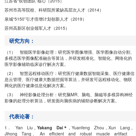
江苏省
“
双创团队
”
核心（
2015
）
苏州市高等院校、科研院所紧缺高层次人才（
2014
）
泉城
“5150”
引才倍增计划创新人才（
2019
）
苏州高新区创业领军人才（
2015
）
研究方向：
（1）
智能医学影像处理：研究医学图像增强、医学图像自动分割、
多模态医学图像配准融合等算法，并研发精准化、智能化、网络化的
医学影像辅助临床诊疗解决方案。
（2）
智慧远程移动医疗：研究医疗健康数据智能采集、医疗健康信
息云管理、医疗健康大数据挖掘等算法，并研发可远程移动化、物联
网化的医疗健康信息化解决方案。
（3）
神经影像处理分析：研究脑
MR
、脑电、脑磁等多模异构神经
影像的处理分析算法，研发面向脑疾病的辅助诊断解决方案。
代表论著：
1． Yan Liu
，
Yakang Dai＊
，
Yuanfeng Zhou
，
Xun Lang
，
Jihong Tang． An efficient and robust muscle artifact