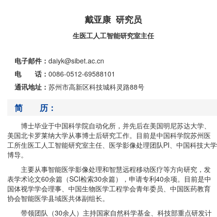
戴亚康 研究员
生医工人工智能研究室主任
电子邮件：
daiyk@sibet.ac.cn
电 话：
0086-0512-69588101
通讯地址：
苏州市高新区科技城科灵路88号
简 历：
博士毕业于中国科学院自动化所，并先后在美国明尼苏达大学、
美国北卡罗莱纳大学从事博士后研究工作。目前是中国科学院苏州医
工所生医工人工智能研究室主任、医学影像处理团队
PI
、中国科技大学
博导。
主要从事智能医学影像处理和智慧远程移动医疗等方向研究，发
表学术论文
60
余篇（
SCI
检索
30
余篇），申请专利
40
余项。目前是中
国体视学学会理事、中国生物医学工程学会青年委员、中国医药教育
协会智能医学县域医共体副组长。
带领团队（
30
余人）主持国家自然科学基金、科技部重点研发计