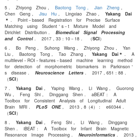
5． Zhiyong Zhou，
Baotong Tong，
Jian Zheng
，
Chen Geng，
Jisu Hu
， Lingxiao Zhao，
Yakang Dai
＊
． Point－based Registration for Precise Surface
Matching using Student＇s－t Mixture Model and
Dirichlet Distribution．
Biomedical Signal Processing
and Control
． 2017，33：10－18． （
SCI
）
6． Bo Peng， Suhong Wang， Zhiyong Zhou， Yan
Liu， Baotong Tong， Tao Zhang，
Yakang Dai＊
． A
multilevel－ROI－features－based machine learning method
for detection of morphometric biomarkers in Parkinson＇
s disease．
Neuroscience Letters
． 2017，651：88．
（
SCI
）
7．
Yakang Dai
， Yaping Wang， Li Wang， Guorong
Wu， Feng Shi， Dinggang Shen． aBEAT： A
Toolbox for Consistent Analysis of Longitudinal Adult
Brain MRI．
PLoS ONE
， 2013，8（4）： e60344．
（
SCI
）
8．
Yakang Dai
， Feng Shi， Li Wang， Dinggang
Shen． iBEAT： A Toolbox for Infant Brain Magnetic
Resonance Image Processing．
Neuroinformatics
． 2013，