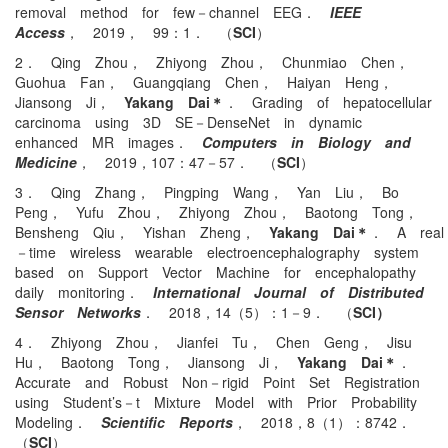
removal method for few－channel EEG．
IEEE
Access
， 2019， 99：1． （
SCI
）
2． Qing Zhou， Zhiyong Zhou， Chunmiao Chen，
Guohua Fan， Guangqiang Chen， Haiyan Heng，
Jiansong Ji，
Yakang Dai＊
． Grading of hepatocellular
carcinoma using 3D SE－DenseNet in dynamic
enhanced MR images．
Computers in Biology and
Medicine
， 2019，107：47－57． （
SCI
）
3． Qing Zhang， Pingping Wang， Yan Liu， Bo
Peng， Yufu Zhou， Zhiyong Zhou， Baotong Tong，
Bensheng Qiu， Yishan Zheng，
Yakang Dai＊
． A real
－time wireless wearable electroencephalography system
based on Support Vector Machine for encephalopathy
daily monitoring．
International Journal of Distributed
Sensor Networks
． 2018，14（5）：1－9． （
SCI）
4． Zhiyong Zhou， Jianfei Tu， Chen Geng， Jisu
Hu， Baotong Tong， Jiansong Ji，
Yakang Dai＊
．
Accurate and Robust Non－rigid Point Set Registration
using Student’s－t Mixture Model with Prior Probability
Modeling．
Scientific Reports
， 2018，8（1）：8742．
（
SCI
）