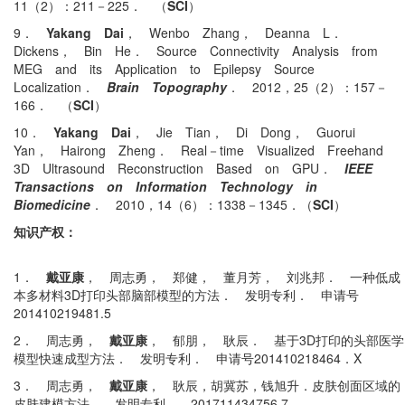
11（2）：211－225． （
SCI
）
9．
Yakang Dai
， Wenbo Zhang， Deanna L．
Dickens， Bin He． Source Connectivity Analysis from
MEG and its Application to Epilepsy Source
Localization．
Brain Topography
． 2012，25（2）：157－
166． （
SCI
）
10．
Yakang Dai
， Jie Tian， Di Dong， Guorui
Yan， Hairong Zheng． Real－time Visualized Freehand
3D Ultrasound Reconstruction Based on GPU．
IEEE
Transactions on Information Technology in
Biomedicine
． 2010，14（6）：1338－1345．（
SCI
）
知识产权：
1．
戴亚康
，
周志勇
，
郑健
，
董月芳
，
刘兆邦
．
一种低成
本多材料
3D
打印头部脑部模型的方法
．
发明专利
．
申请号
201410219481.5
2．
周志勇
，
戴亚康
，
郁朋
，
耿辰
．
基于
3D
打印的头部医学
模型快速成型方法
．
发明专利
．
申请号
201410218464．X
3．
周志勇
，
戴亚康
，
耿辰，胡冀苏，钱旭升
．
皮肤创面区域的
皮肤建模方法
．
发明专利
． 201711434756.7