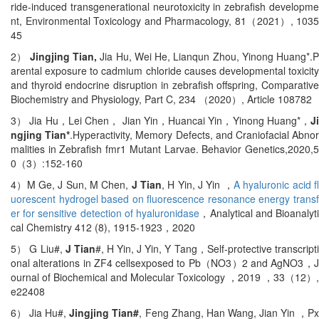
ride-induced transgenerational neurotoxicity in zebrafish developme
nt, Environmental Toxicology and Pharmacology, 81
（
2021
）
, 1035
45
2
）
Jingjing Tian,
Jia Hu, Wei He, Lianqun Zhou, Yinong Huang*.P
arental exposure to cadmium chloride causes developmental toxicity
and thyroid endocrine disruption in zebrafish offspring, Comparative
Biochemistry and Physiology, Part C, 234
（
2020
）
, Article 108782
3
）
Jia Hu
，
Lei Chen
，
Jian Yin
，
Huancai Yin
，
Yinong Huang*
，
J
ngjing Tian*
.Hyperactivity, Memory Defects, and Craniofacial Abno
malities in Zebrafish fmr1 Mutant Larvae. Behavior Genetics,2020,5
0
（
3
）
:152-160
4
）
M Ge, J Sun, M Chen,
J Tian
, H Yin, J Yin
，
A hyaluronic acid f
uorescent hydrogel based on fluorescence resonance energy transf
er for sensitive detection of hyaluronidase
，
Analytical and Bioanalyt
cal Chemistry 412 (8), 1915-1923
，
2020
5
）
G Liu#,
J Tian
#, H Yin, J Yin, Y Tang
，
Self
‐
protective transcript
onal alterations in ZF4 cellsexposed to Pb
（
NO3
）
2 and AgNO3
，
ournal of Biochemical and Molecular Toxicology
，
2019
，
33
（
12
）
,
e22408
6
）
Jia Hu#,
Jingjing Tian#
, Feng Zhang, Han Wang, Jian Yin
，
P