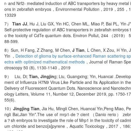
r- and Nrf2- mediated induction of ABC transporters by heavy metal i
ons in zebrafish embryos
，
Environmental Pollution
，
2019
，
255
，
13329
7
）
Tian JJ
, Hu J, Liu GX, Yin HC, Chen ML, Miao P, Bai PL, Yin J
Self-protective regulation of ABC transporters in zebrafish embryos t
o the toxicity of CdTe quantum dots. Environ Pollut, 244
（
2019
）
88-599.
8
）
Sun, H Fang, Z Zhang, M Chen,
J Tian
, L Chen, X Zou, H Yin, 
Yin
，
Detection of glioma by surface‐enhanced Raman scattering sp
ectra with optimized mathematical methods
，
Journal of Raman Sp
ctroscopy 50 (8), 1130-1140
，
2019
9
）
Liu, Di;
Tian, Jingjin
g; Liu, Guangxing; Yin, Huancai .Develo
ment of Influenza H7N9 Virus Like Particle and Its Application in the
Delivery of Fluorescent Quantum Dots. Nanoscience and Nanotechn
ology Letters, Volume 11, Number 12, December 2019, pp. 1750-17
55(6).
10
）
Jingjing Tian
, Jia Hu, Mingli Chen, Huancai Yin,Peng Miao, P
ngli Bai,Jian Yin*.The use of mrp1-de？cient
（
Danio rerio
）
zeb
a？sh embryos to investigate the role of Mrp1 in the toxicity of cadmi
um chloride and benzo[a]pyrene
，
Aquatic Toxicology
，
2017
，
186