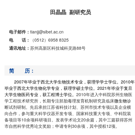
田晶晶 副研究员
电子邮件：
tianjj@sibet.ac.cn
电 话：
（0512）6958 8325
通讯地址：
苏州高新区科技城科灵路88号
简 历：
2007
年毕业于西北大学生物技术专业，获理学学士学位。
2010
年
毕业于西北大学生物化学专业，获理学硕士学位。
2021
年毕业于复旦
大学生物医药专业，获工程博士学位。
2010
年进入中科院苏州生物医
学工程技术研究所，长期专注胚胎毒理发育机制研究及临床
微生物
诊
断试剂研制。先后承担江苏省科技计划、苏州市技术专项以及企业横
向合作，参与重大科学仪器开发专项、国家科技重大专项、中科院装
备项目等
10
余项科研项目。发表学术论文
20
余篇，其中三篇获得苏州
市自然科学优秀论文奖励；申请专利
30
余项，其中授权
12
项。