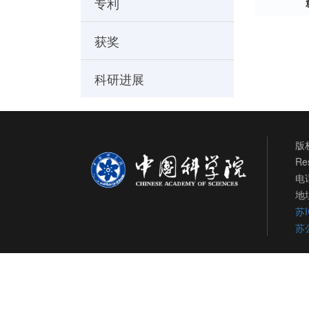
专利
获奖
科研进展
版权
Re
电话
地
苏I
苏公