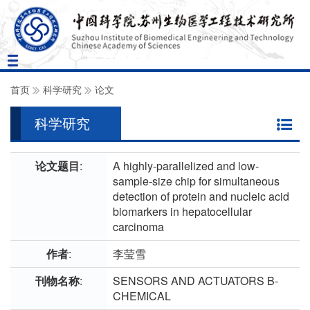
Toggle
navigation
首页
科学研究
论文
科学研究
论文题目
:
A highly-parallelized and low-
sample-size chip for simultaneous
detection of protein and nucleic acid
biomarkers in hepatocellular
carcinoma
作者
:
李莹雪
刊物名称
:
SENSORS AND ACTUATORS B-
CHEMICAL