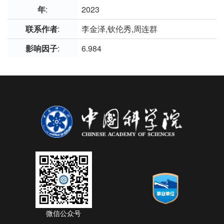
年
:
2023
联系作者
:
李金泽,钦伦秀,周连群
影响因子
:
6.984
微信公众号