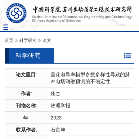
Toggle
navigation
首页
科学研究
论文
科学研究
论文题目
:
量化电导率模型参数多样性导致的脉
冲电场消融预测的不确定性
作者
:
庄杰
刊物名称
:
物理学报
年
:
2023
联系作者
:
石富坤