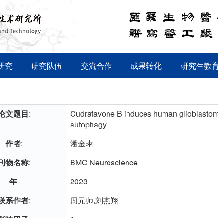
研究
研究队伍
交流合作
成果转化
研究生教
论文题目
:
Cudrafavone B induces human glioblastoma
autophagy
作者
:
潘金琳
刊物名称
:
BMC Neuroscience
年
:
2023
联系作者
:
周元帅,刘燕翔