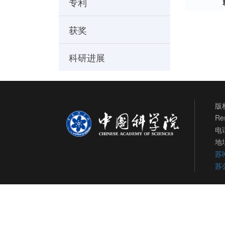
专利
获奖
科研进展
版权
Re
电话
地
苏I
苏公