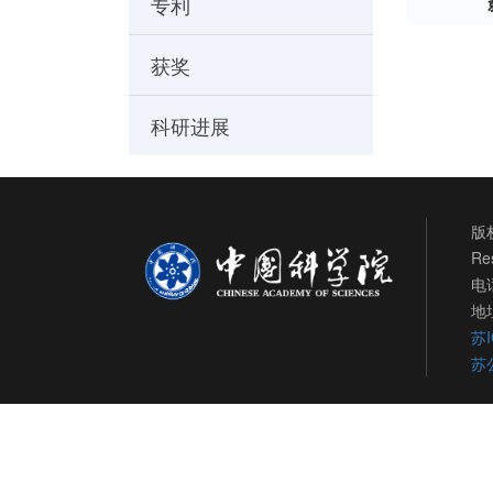
专利
获奖
科研进展
版权
Re
电话
地
苏I
苏公