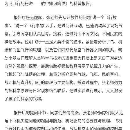
为《飞行的秘密——航空知识简述》的科普报告。
报告厅座无虚席，张老师先从开放性的问题“讲一个飞行故
事”、“说一个飞行事物”入手，通过问答互动，迅速调动起了现场气
氛，引导同学们认真思考。接着，通过对比不同文化，不同民族的
神话故事，说明飞行一直是人类不懈的追求。紧接着分析了鸟、树
蜥和飞鱼飞行的原理，以及它们同现代航空飞行器之间的联系，帮
助小朋友们理解人类科学与技术的进步很大程度上是来自于对身边
自然的观察与探索。最后借助视频和教具展示了机翼升力的产生，
飞机起飞与降落的过程，着重分析介绍热气球、飞艇、民航客机、
战斗机与直升机飞行的原理与主要结构。授课过程中，张老师努力
的把科学原理与日常现象结合联系，通过实验进行展示，大大激发
了孩子们探索的兴趣。
报告后的提问环节，同学们热情高涨。张老师跟同学们就大迎
角下飞机失速问题的起因与防范、机场驱鸟的必要性与原理、飞机
飞行过程中为何要控制手机的使用、战斗机空中加油问题的控制与