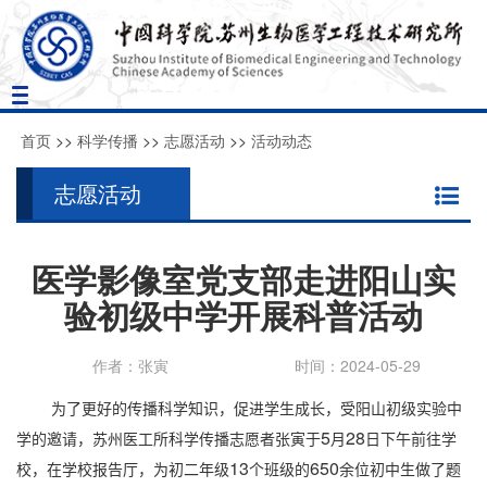
Toggle
navigation
首页
>>
科学传播
>>
志愿活动
>>
活动动态
志愿活动
医学影像室党支部走进阳山实
验初级中学开展科普活动
作者：张寅
时间：2024-05-29
为了更好的传播科学知识，促进学生成长，受阳山初级实验中
5
28
学的邀请，苏州医工所科学传播志愿者张寅于
月
日下午前往学
13
650
校，在学校报告厅，为初二年级
个班级的
余位初中生做了题